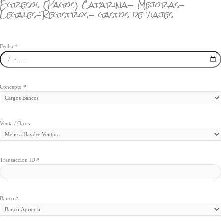
Egresos (Pagos) Catarina- Mejoras-
Legales-Registros- gastos de viajes
Fecha
*
Concepto
*
Venta / Otros
Transaccion ID
*
Banco
*