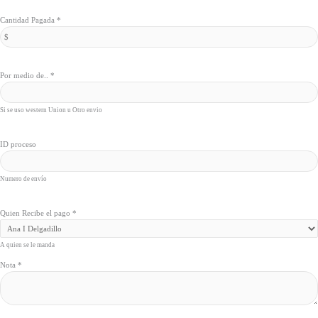
Cantidad Pagada
*
Por medio de..
*
Si se uso western Union u Otro envio
ID proceso
Numero de envío
Quien Recibe el pago
*
A quien se le manda
Nota
*